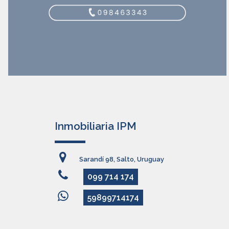
Inmobiliaria IPM
Sarandí 98, Salto, Uruguay
099 714 174
59899714174