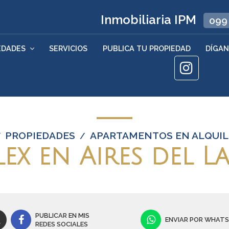
Inmobiliaria IPM
099
EDADES
SERVICIOS
PUBLICA TU PROPIEDAD
DÍGAN
PROPIEDADES
APARTAMENTOS EN ALQUILE
/
/
ex en Aires del L
PUBLICAR EN MIS
ENVIAR POR WHAT
REDES SOCIALES