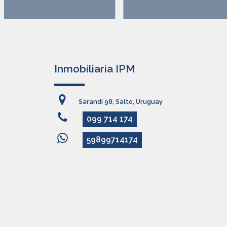
Inmobiliaria IPM
Sarandí 98, Salto, Uruguay
099 714 174
59899714174