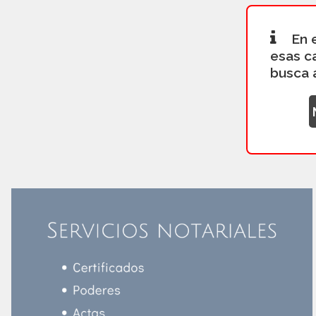
En 
esas c
busca 