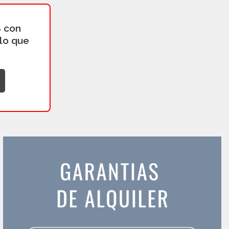
 con
 lo que