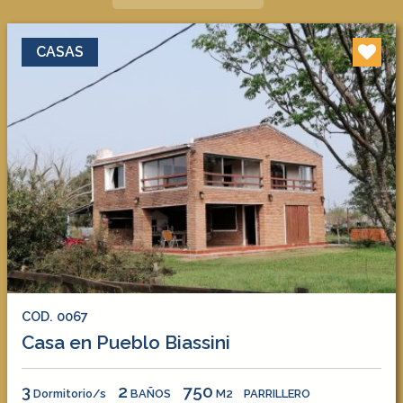
CASAS
COD. 0067
Casa en Pueblo Biassini
3
2
750
Dormitorio/s
BAÑOS
M2
PARRILLERO