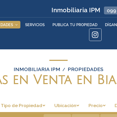
Inmobiliaria IPM
099
EDADES
SERVICIOS
PUBLICA TU PROPIEDAD
DÍGAN
INMOBILIARIA IPM
PROPIEDADES
/
s en Venta en Bia
Tipo de Propiedad
Ubicación
Precio