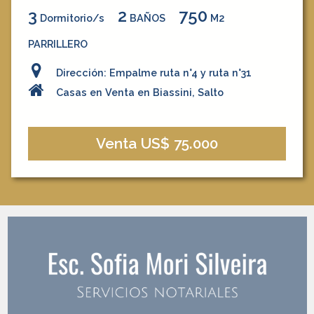
3
2
750
Dormitorio/s
BAÑOS
M2
PARRILLERO
Dirección: Empalme ruta n°4 y ruta n°31
Casas en Venta en Biassini, Salto
Venta US$ 75.000