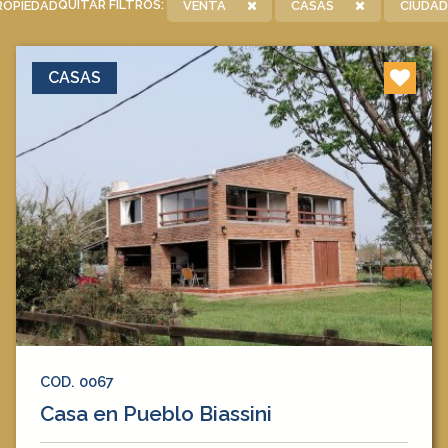
QUITAR FILTROS:
VENTA
CASAS
CIUDAD:
ROPIEDAD
CASAS
COD. 0067
Casa en Pueblo Biassini