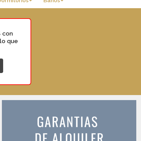
Dormitorios
Baños
 con
 lo que