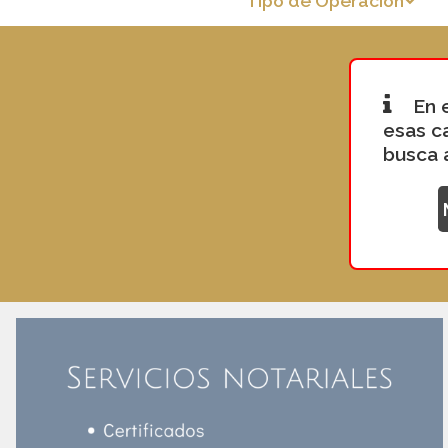
Tipo de Operación
En 
esas c
busca 