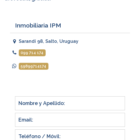
Inmobiliaria IPM
Sarandí 98, Salto, Uruguay
099 714 174
59899714174