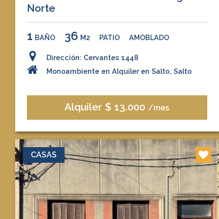
Norte
1
36
BAÑO
M2
PATIO
AMOBLADO
Dirección: Cervantes 1448
Monoambiente en Alquiler en Salto, Salto
Alquiler $ 13.000
/mes
CASAS