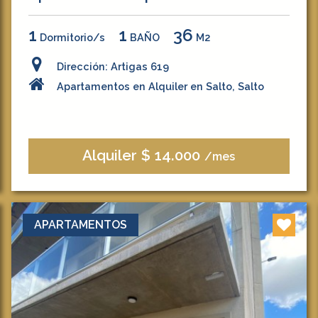
1
1
36
Dormitorio/s
BAÑO
M2
Dirección: Artigas 619
Apartamentos en Alquiler en Salto, Salto
Alquiler $ 14.000
/mes
APARTAMENTOS