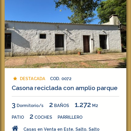
DESTACADA
COD. 0072
Casona reciclada con amplio parque
3
2
1.272
Dormitorio/s
BAÑOS
M2
2
PATIO
COCHES
PARRILLERO
Casas en Venta en Este, Salto, Salto