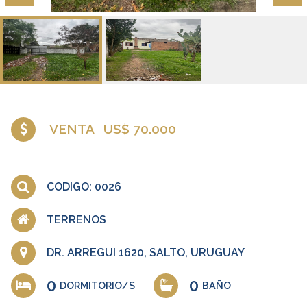
VENTA
US$ 70.000
CODIGO: 0026
TERRENOS
DR. ARREGUI 1620, SALTO, URUGUAY
0
0
DORMITORIO/S
BAÑO