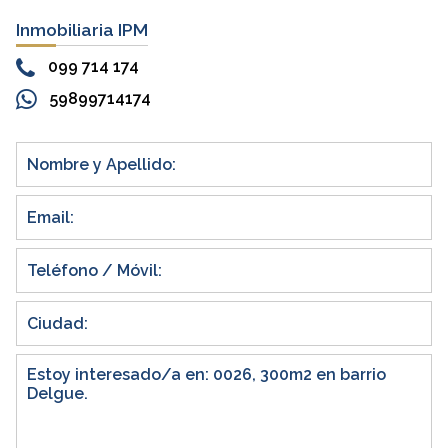
Inmobiliaria IPM
099 714 174
59899714174