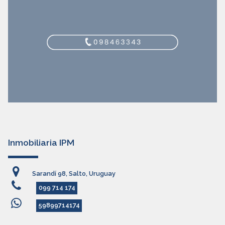
Inmobiliaria IPM
Sarandí 98, Salto, Uruguay
099 714 174
59899714174