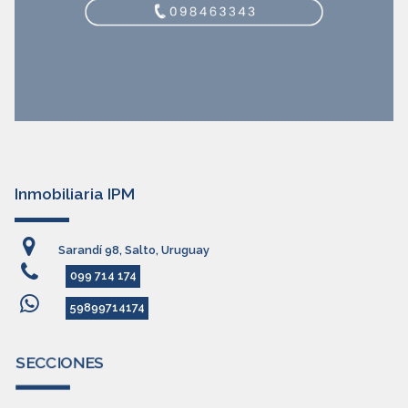
Inmobiliaria IPM
Sarandí 98, Salto, Uruguay
099 714 174
59899714174
SECCIONES