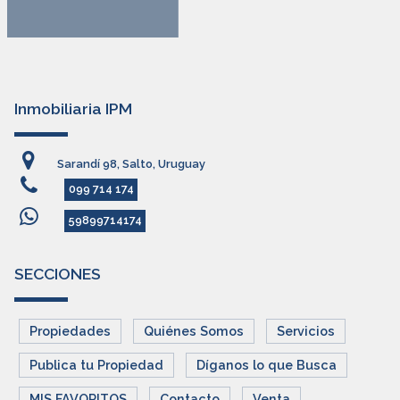
Inmobiliaria IPM
Sarandí 98, Salto, Uruguay
099 714 174
59899714174
SECCIONES
Propiedades
Quiénes Somos
Servicios
Publica tu Propiedad
Díganos lo que Busca
MIS FAVORITOS
Contacto
Venta