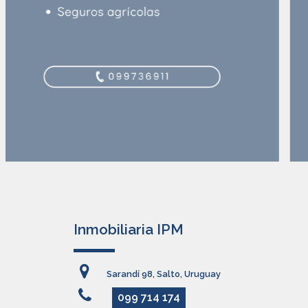
Inmobiliaria IPM
Sarandí 98, Salto, Uruguay
099 714 174