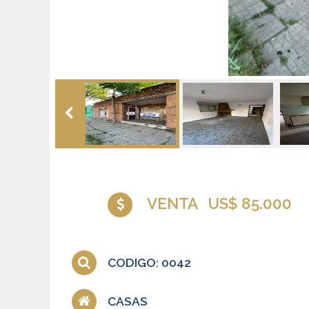
VENTA
US$ 85.000
CODIGO: 0042
CASAS