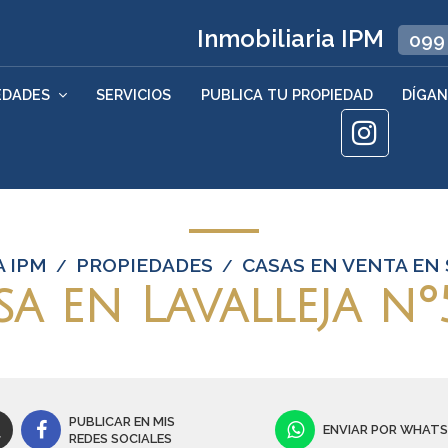
Inmobiliaria IPM
099
EDADES
SERVICIOS
PUBLICA TU PROPIEDAD
DÍGAN
A IPM
PROPIEDADES
CASAS EN VENTA EN 
/
/
sa en Lavalleja nº
PUBLICAR EN MIS
ENVIAR POR WHAT
REDES SOCIALES