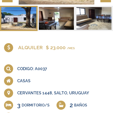
ALQUILER
$ 23.000
/MES
CODIGO: A0037
CASAS
CERVANTES 1448, SALTO, URUGUAY
3
2
DORMITORIO/S
BAÑOS