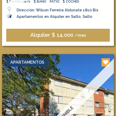
1
1
1
Dormitorio/s
BAÑO
PATIO
COCHES
Dirección: Wilson Ferreira Aldunate 1810 Bis
Apartamentos en Alquiler en Salto, Salto
Alquiler $ 14.000
/mes
APARTAMENTOS