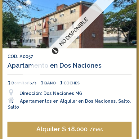
NO DISPONIBLE
COD. A0057
Apartamento en Dos Naciones
3
1
1
Dormitorio/s
BAÑO
COCHES
Dirección: Dos Naciones M6
Apartamentos en Alquiler en Dos Naciones, Salto,
Salto
Alquiler $ 18.000
/mes