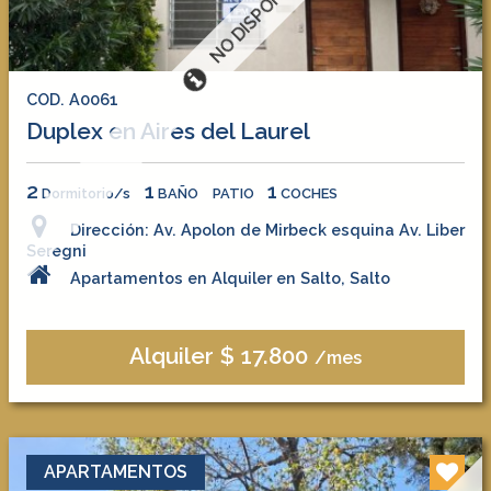
NO DISPONIBLE
COD. A0061
Duplex en Aires del Laurel
2
1
1
Dormitorio/s
BAÑO
PATIO
COCHES
Dirección: Av. Apolon de Mirbeck esquina Av. Liber
Seregni
Apartamentos en Alquiler en Salto, Salto
Alquiler $ 17.800
/mes
APARTAMENTOS