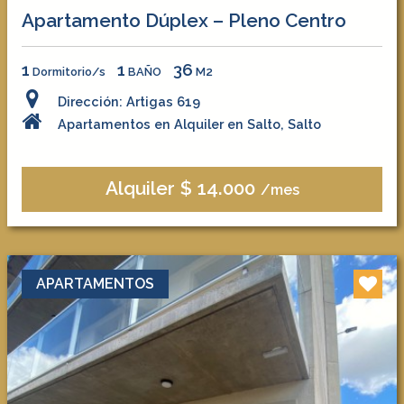
Apartamento Dúplex – Pleno Centro
1
1
36
Dormitorio/s
BAÑO
M2
Dirección: Artigas 619
Apartamentos en Alquiler en Salto, Salto
Alquiler $ 14.000
/mes
APARTAMENTOS