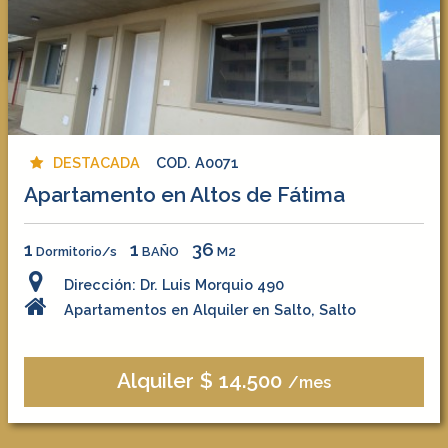
DESTACADA
COD. A0071
Apartamento en Altos de Fátima
1
1
36
Dormitorio/s
BAÑO
M2
Dirección: Dr. Luis Morquio 490
Apartamentos en Alquiler en Salto, Salto
Alquiler $ 14.500
/mes