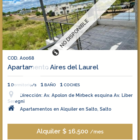
NO DISPONIBLE
COD. A0068
Apartamento Aires del Laurel
1
1
1
Dormitorio/s
BAÑO
COCHES
Dirección: Av. Apolon de Mirbeck esquina Av. Liber
Seregni
Apartamentos en Alquiler en Salto, Salto
Alquiler $ 16.500
/mes