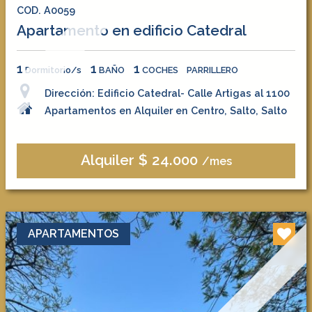
COD. A0059
Apartamento en edificio Catedral
1
1
1
Dormitorio/s
BAÑO
COCHES
PARRILLERO
Dirección: Edificio Catedral- Calle Artigas al 1100
Apartamentos en Alquiler en Centro, Salto, Salto
Alquiler $ 24.000
/mes
APARTAMENTOS