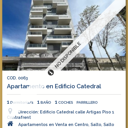
NO DISPONIBLE
COD. 0063
Apartamento en Edificio Catedral
1
1
1
Dormitorio/s
BAÑO
COCHES
PARRILLERO
Dirección: Edificio Catedral calle Artigas Piso 1
Contrafrent
Apartamentos en Venta en Centro, Salto, Salto