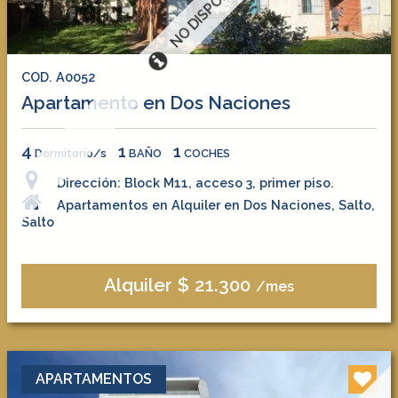
NO DISPONIBLE
COD. A0052
Apartamento en Dos Naciones
4
1
1
Dormitorio/s
BAÑO
COCHES
Dirección: Block M11, acceso 3, primer piso.
Apartamentos en Alquiler en Dos Naciones, Salto,
Salto
Alquiler $ 21.300
/mes
APARTAMENTOS