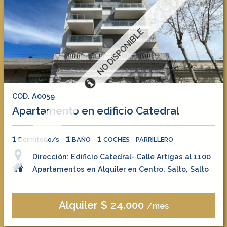
NO DISPONIBLE
COD. A0059
Apartamento en edificio Catedral
1
1
1
Dormitorio/s
BAÑO
COCHES
PARRILLERO
Dirección: Edificio Catedral- Calle Artigas al 1100
Apartamentos en Alquiler en Centro, Salto, Salto
Alquiler $ 24.000
/mes