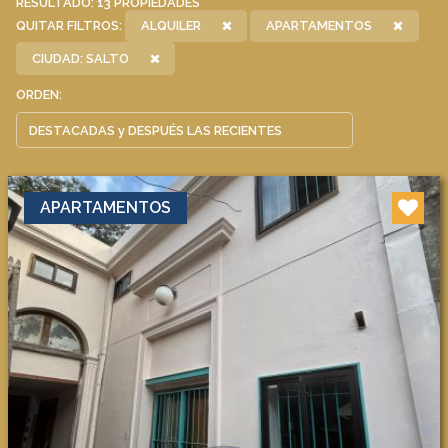
RESULTADO:
13
PROPIEDADES
QUITAR FILTROS:
ALQUILER
APARTAMENTOS
CIUDAD: SALTO
ORDEN:
APARTAMENTOS