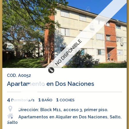
NO DISPONIBLE
COD. A0052
Apartamento en Dos Naciones
4
1
1
Dormitorio/s
BAÑO
COCHES
Dirección: Block M11, acceso 3, primer piso.
Apartamentos en Alquiler en Dos Naciones, Salto,
Salto