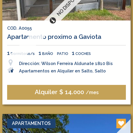
NO DISPONIBLE
COD. A0055
Apartamento proximo a Gaviota
1
1
1
Dormitorio/s
BAÑO
PATIO
COCHES
Dirección: Wilson Ferreira Aldunate 1810 Bis
Apartamentos en Alquiler en Salto, Salto
Alquiler $ 14.000
/mes
APARTAMENTOS