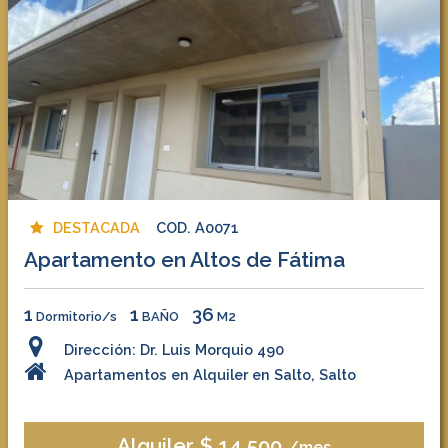
DESTACADA
COD. A0071
Apartamento en Altos de Fátima
1
1
36
Dormitorio/s
BAÑO
M2
Dirección: Dr. Luis Morquio 490
Apartamentos en Alquiler en Salto, Salto
Alquiler $ 14.500
/mes