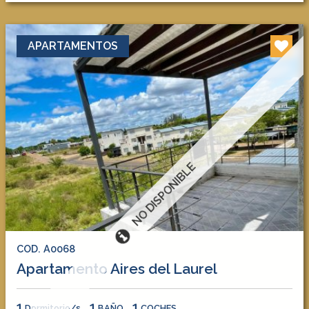
APARTAMENTOS
NO DISPONIBLE
COD. A0068
Apartamento Aires del Laurel
1
1
1
Dormitorio/s
BAÑO
COCHES