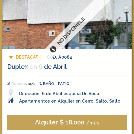
NO DISPONIBLE
DESTACADA
COD. A0084
Duplex en 6 de Abril
2
1
Dormitorio/s
BAÑO
PATIO
Dirección: 6 de Abril esquina Dr. Soca
Apartamentos en Alquiler en Cerro, Salto, Salto
Alquiler $ 18.000
/mes