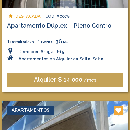
DESTACADA
COD. A0078
Apartamento Dúplex – Pleno Centro
1
1
36
Dormitorio/s
BAÑO
M2
Dirección: Artigas 619
Apartamentos en Alquiler en Salto, Salto
Alquiler $ 14.000
/mes
APARTAMENTOS