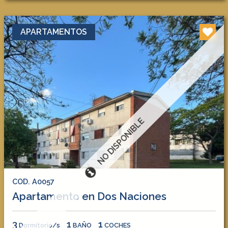
APARTAMENTOS
NO DISPONIBLE
COD. A0057
Apartamento en Dos Naciones
3
1
1
Dormitorio/s
BAÑO
COCHES