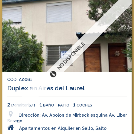
NO DISPONIBLE
COD. A0061
Duplex en Aires del Laurel
2
1
1
Dormitorio/s
BAÑO
PATIO
COCHES
Dirección: Av. Apolon de Mirbeck esquina Av. Liber
Seregni
Apartamentos en Alquiler en Salto, Salto